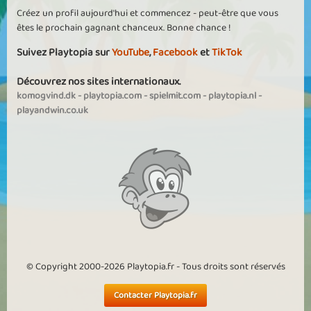
Créez un profil aujourd'hui et commencez - peut-être que vous
êtes le prochain gagnant chanceux. Bonne chance !
Suivez Playtopia sur
YouTube
,
Facebook
et
TikTok
Découvrez nos sites internationaux.
komogvind.dk
-
playtopia.com
-
spielmit.com
-
playtopia.nl
-
playandwin.co.uk
© Copyright 2000-2026 Playtopia.fr - Tous droits sont réservés
Contacter Playtopia.fr