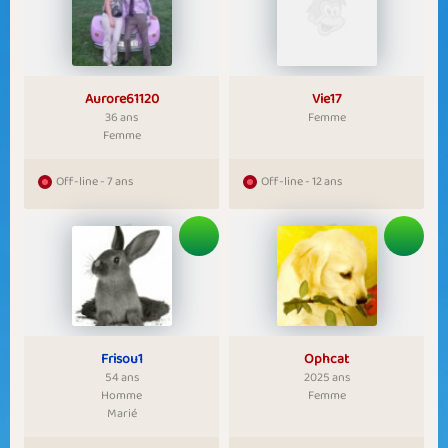
Aurore61120
Vie17
36 ans
Femme
Femme
Off-line - 7 ans
Off-line - 12 ans
Frisou1
Ophcat
54 ans
2025 ans
Homme
Femme
Marié