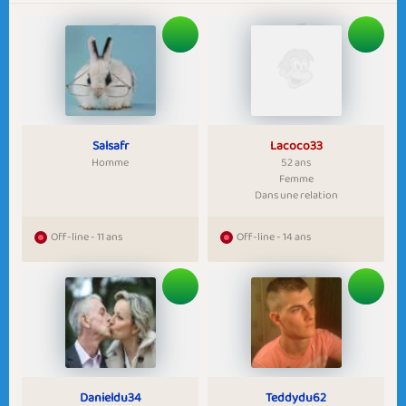
Salsafr
Lacoco33
Homme
52 ans
Femme
Dans une relation
Off-line - 11 ans
Off-line - 14 ans
Danieldu34
Teddydu62