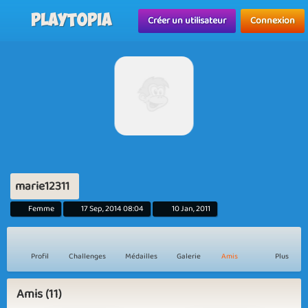
Playtopia
Créer un utilisateur
Connexion
marie12311
Femme
17 Sep, 2014 08:04
10 Jan, 2011
Profil
Challenges
Médailles
Galerie
Amis
Plus
Amis (11)