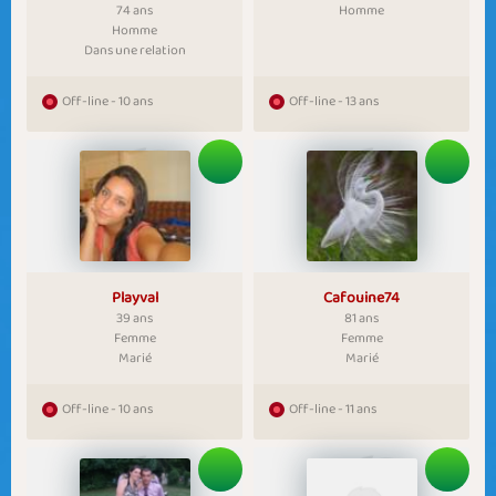
74 ans
Homme
Homme
Dans une relation
Off-line - 10 ans
Off-line - 13 ans
Playval
Cafouine74
39 ans
81 ans
Femme
Femme
Marié
Marié
Off-line - 10 ans
Off-line - 11 ans