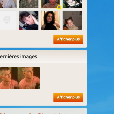
Afficher plus
ernières images
Afficher plus