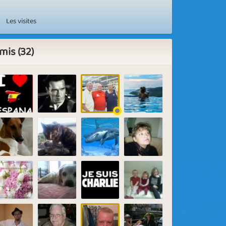
Les visites
mis (32)