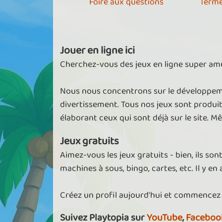
Foire aux questions
Terme
Jouer en ligne ici
Cherchez-vous des jeux en ligne super amu
Nous nous concentrons sur le développeme
divertissement. Tous nos jeux sont produi
élaborant ceux qui sont déjà sur le site. M
Jeux gratuits
Aimez-vous les jeux gratuits - bien, ils son
machines à sous, bingo, cartes, etc. Il y en
Créez un profil aujourd'hui et commencez
Suivez Playtopia sur
YouTube
,
Faceboo