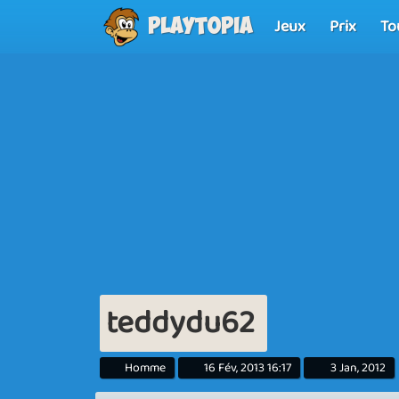
Jeux
Prix
To
Playtopia
teddydu62
Homme
16 Fév, 2013 16:17
3 Jan, 2012