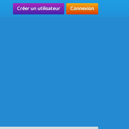
Créer un utilisateur
Connexion