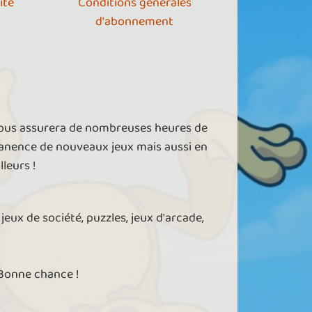
ité
Conditions générales
d'abonnement
vous assurera de nombreuses heures de
manence de nouveaux jeux mais aussi en
leurs !
jeux de société, puzzles, jeux d'arcade,
 Bonne chance !