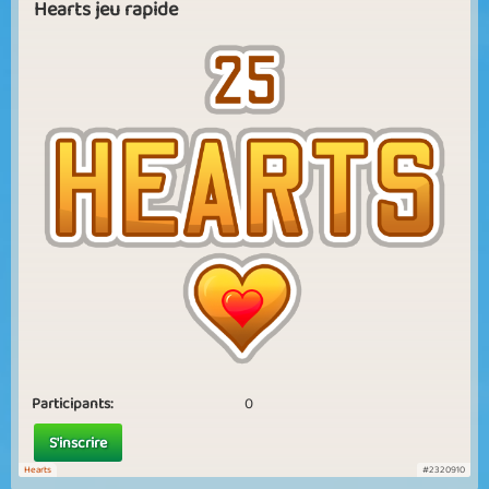
Hearts jeu rapide
Participants:
0
S'inscrire
Hearts
#2320910