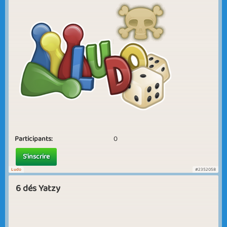
toutes les compétitions dotées de prix. Nous encourageons tous
les participants à respecter le fair-play et l'esprit sportif.
Participants:
0
S'inscrire
Ludo
#2352058
6 dés Yatzy