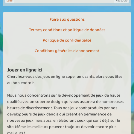
Ludo
#2352019
Foire aux questions
Termes, conditions et politique de données
Politique de confidentialité
Conditions générales d'abonnement
Jouer en ligne ici
Cherchez-vous des jeux en ligne super amusants, alors vous êtes
au bon endroit.
Nous nous concentrons sur le développement de jeux de haute
qualité avec un superbe design qui vous assurera de nombreuses
heures de divertissement. Tous nos jeux sont produits par nos
développeurs de jeux danois qui créent en permanence de
nouveaux jeux mais aussi en élaborant ceux qui sont déjà sur le
site. Même les meilleurs peuvent toujours devenir encore plus
meilleurs !