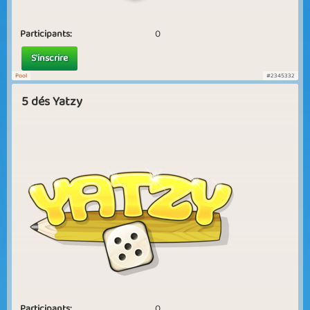
Participants:
0
S'inscrire
Pool
#2345332
5 dés Yatzy
Participants:
0