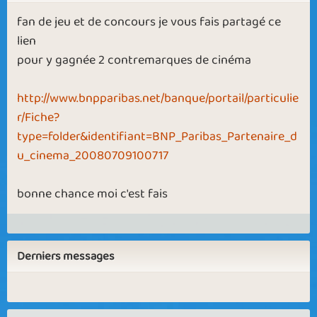
fan de jeu et de concours je vous fais partagé ce
lien
pour y gagnée 2 contremarques de cinéma
http://www.bnpparibas.net/banque/portail/particulie
r/Fiche?
type=folder&identifiant=BNP_Paribas_Partenaire_d
u_cinema_20080709100717
bonne chance moi c'est fais
Derniers messages