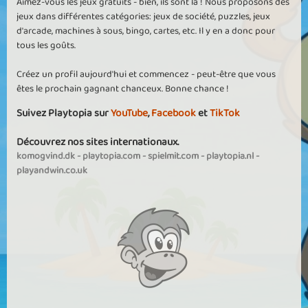
Aimez-vous les jeux gratuits - bien, ils sont là ! Nous proposons des
jeux dans différentes catégories: jeux de société, puzzles, jeux
d'arcade, machines à sous, bingo, cartes, etc. Il y en a donc pour
tous les goûts.
Créez un profil aujourd'hui et commencez - peut-être que vous
êtes le prochain gagnant chanceux. Bonne chance !
Suivez Playtopia sur
YouTube
,
Facebook
et
TikTok
Découvrez nos sites internationaux.
komogvind.dk
-
playtopia.com
-
spielmit.com
-
playtopia.nl
-
playandwin.co.uk