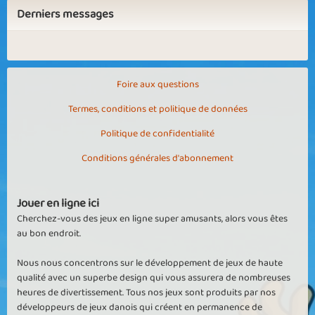
Derniers messages
Foire aux questions
Termes, conditions et politique de données
Politique de confidentialité
Conditions générales d'abonnement
Jouer en ligne ici
Cherchez-vous des jeux en ligne super amusants, alors vous êtes
au bon endroit.
Nous nous concentrons sur le développement de jeux de haute
qualité avec un superbe design qui vous assurera de nombreuses
heures de divertissement. Tous nos jeux sont produits par nos
développeurs de jeux danois qui créent en permanence de