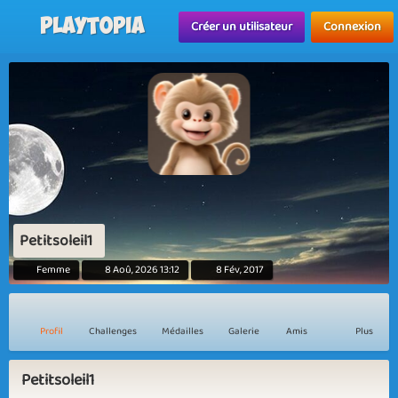
Playtopia
Créer un utilisateur
Connexion
Petitsoleil1
Femme
8 Aoû, 2026 13:12
8 Fév, 2017
Profil
Challenges
Médailles
Galerie
Amis
Plus
Petitsoleil1