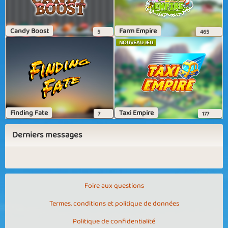
Candy Boost
Farm Empire
5
465
NOUVEAU JEU
Finding Fate
Taxi Empire
7
177
Derniers messages
Foire aux questions
Termes, conditions et politique de données
Politique de confidentialité