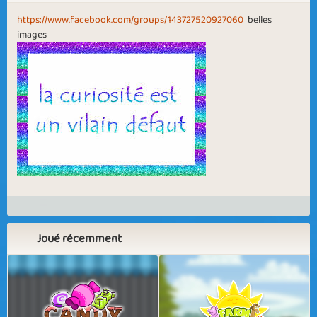
https://www.facebook.com/groups/143727520927060
belles
images
Joué récemment