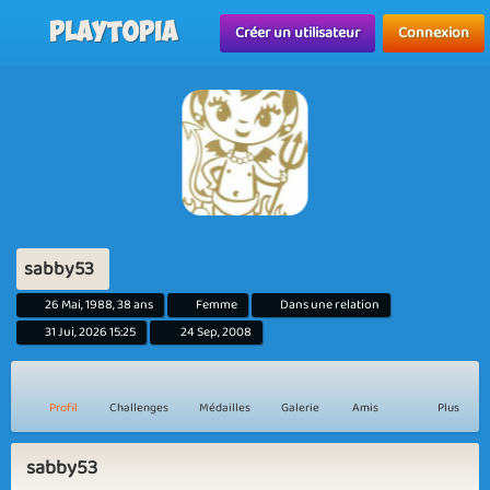
Playtopia
Créer un utilisateur
Connexion
sabby53
26 Mai, 1988, 38 ans
Femme
Dans une relation
31 Jui, 2026 15:25
24 Sep, 2008
Profil
Challenges
Médailles
Galerie
Amis
Plus
sabby53