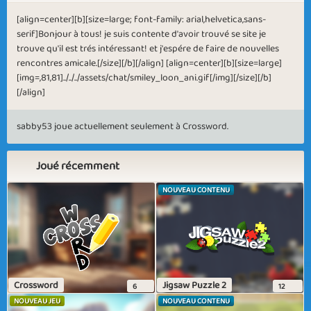
[align=center][b][size=large; font-family: arial,helvetica,sans-
serif]Bonjour à tous! je suis contente d'avoir trouvé se site je
trouve qu'il est trés intéressant! et j'espére de faire de nouvelles
rencontres amicale.[/size][/b][/align] [align=center][b][size=large]
[img=,81,81]../../../assets/chat/smiley_loon_ani.gif[/img][/size][/b]
[/align]
sabby53 joue actuellement seulement à Crossword.
Joué récemment
NOUVEAU CONTENU
Crossword
Jigsaw Puzzle 2
6
12
NOUVEAU JEU
NOUVEAU CONTENU