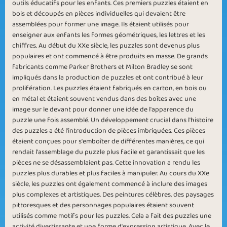
outils éducatifs pour les enfants. Ces premiers puzzles étaient en
bois et découpés en pièces individuelles qui devaient être
assemblées pour former une image. Ils étaient utilisés pour
Small Puzzles
Small Stars
enseigner aux enfants les formes géométriques, les lettres et les
chiffres. Au début du XXe siècle, les puzzles sont devenus plus
populaires et ont commencé à être produits en masse. De grands
fabricants comme Parker Brothers et Milton Bradley se sont
impliqués dans la production de puzzles et ont contribué à leur
prolifération. Les puzzles étaient fabriqués en carton, en bois ou
Complicated
en métal et étaient souvent vendus dans des boîtes avec une
Great Pictures
image sur le devant pour donner une idée de l'apparence du
Photos
puzzle une fois assemblé. Un développement crucial dans l'histoire
des puzzles a été l'introduction de pièces imbriquées. Ces pièces
étaient conçues pour s'emboîter de différentes manières, ce qui
rendait l'assemblage du puzzle plus facile et garantissait que les
pièces ne se désassemblaient pas. Cette innovation a rendu les
puzzles plus durables et plus faciles à manipuler. Au cours du XXe
siècle, les puzzles ont également commencé à inclure des images
Puzzle Spin
Puzzle 2 Win
plus complexes et artistiques. Des peintures célèbres, des paysages
pittoresques et des personnages populaires étaient souvent
utilisés comme motifs pour les puzzles. Cela a fait des puzzles une
activité divertissante et une forme d'expression artistique. Avec le