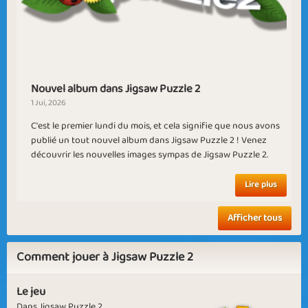
Puzzled Mind
11th Month
Nouvel album dans Jigsaw Puzzle 2
1 Jui, 2026
The Sun is Up
Goodbye April
C'est le premier lundi du mois, et cela signifie que nous avons
publié un tout nouvel album dans Jigsaw Puzzle 2 ! Venez
découvrir les nouvelles images sympas de Jigsaw Puzzle 2.
Lire plus
Birds Chirping
First Month
Afficher tous
Comment jouer à Jigsaw Puzzle 2
Le jeu
Dans Jigsaw Puzzle 2