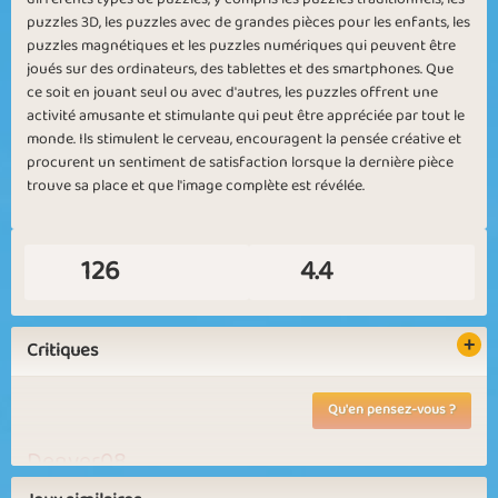
puzzles 3D, les puzzles avec de grandes pièces pour les enfants, les
puzzles magnétiques et les puzzles numériques qui peuvent être
joués sur des ordinateurs, des tablettes et des smartphones. Que
ce soit en jouant seul ou avec d'autres, les puzzles offrent une
Medium Puzzle
Ice Puzzle
activité amusante et stimulante qui peut être appréciée par tout le
monde. Ils stimulent le cerveau, encouragent la pensée créative et
procurent un sentiment de satisfaction lorsque la dernière pièce
trouve sa place et que l'image complète est révélée.
126
4.4
New Pictures
Critiques
Qu'en pensez-vous ?
Denver08
contente