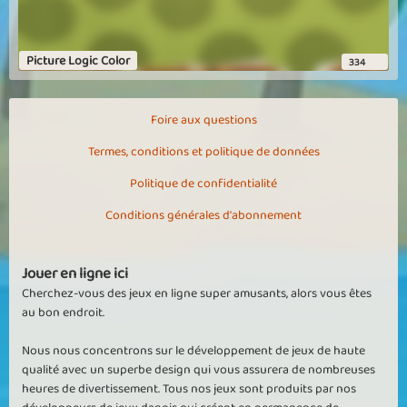
magnifiques , c'est chouette aussi d'avoir le choix et pouvoir les
faire en choisissant le nombre de pièces voulues , un plus qui n'est
pas désagréable pouvoir changer la couleur du fond d'écran .
Picture Logic Color
334
Calimero80
Puzzles 2
Foire aux questions
Un très bon jeux, c'est calme, ont ne voit pas le passer. merci,
Termes, conditions et politique de données
playtopia, de nous donner la chance de nous relaxer. amitiés
Politique de confidentialité
Afficher plus
Conditions générales d'abonnement
Jouer en ligne ici
Cherchez-vous des jeux en ligne super amusants, alors vous êtes
au bon endroit.
Nous nous concentrons sur le développement de jeux de haute
qualité avec un superbe design qui vous assurera de nombreuses
heures de divertissement. Tous nos jeux sont produits par nos