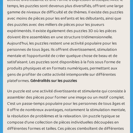
temps, les puzzles sont devenus plus diversifiés, offrant une large
gamme de niveaux de difficulté et de thèmes. Il existe des puzzles
avec moins de pièces pour les enfants et les débutants, ainsi que
Best Mates
Star Quality
des puzzles avec des milliers de pièces pour les joueurs
expérimentés. Il existe également des puzzles 3D où les pièces
doivent être assemblées en une structure tridimensionnelle.
Aujourd'hui, les puzzles restent une activité populaire pour les
personnes de tous âges. Ils offrent divertissement, stimulation
mentale et l'opportunité de créer quelque chose de beau et de
satisfaisant. Les puzzles sont disponibles à la fois sous forme de
Chilly Puzzle
Star Puzzle
produits physiques et en formats numériques, permettant aux
gens de profiter de cette activité intemporelle sur différentes
plateformes.
Généralités sur les puzzles
Un puzzle est une activité divertissante et stimulante qui consiste à
assembler des pièces pour former une image ou un motif complet.
C'est un passe-temps populaire pour les personnes de tous âges et
il offre de nombreux avantages, notamment la stimulation mentale,
Friendly Puzzle
Jigsaw Planet
la résolution de problèmes et la relaxation. Un puzzle typique se
compose d'une collection de pièces individuelles découpées en
différentes formes et tailles. Ces pièces s'emboîtent de différentes