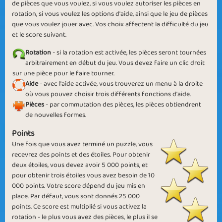
de pièces que vous voulez, si vous voulez autoriser les pièces en
rotation, si vous voulez les options d'aide, ainsi que le jeu de pièces
Pictures in Pieces
Greater than Great
que vous voulez jouer avec. Vos choix affectent la difficulté du jeu
et le score suivant.
Rotation
- si la rotation est activée, les pièces seront tournées
arbitrairement en début du jeu. Vous devez faire un clic droit
sur ​​une pièce pour le faire tourner.
Aide
- avec l'aide activée, vous trouverez un menu à la droite
Pricey Photos
Creating Pictures
où vous pouvez choisir trois différents fonctions d'aide.
Pièces
- par commutation des pièces, les pièces obtiendrent
de nouvelles formes.
Points
Une fois que vous avez terminé un puzzle, vous
recevrez des points et des étoiles. Pour obtenir
deux étoiles, vous devez avoir 5 000 points, et
Brick in the Wall
Piece by Piece
pour obtenir trois étoiles vous avez besoin de 10
000 points. Votre score dépend du jeu mis en
place. Par défaut, vous sont donnés 25 000
points. Ce score est multiplié si vous activez la
rotation - le plus vous avez des pièces, le plus il se