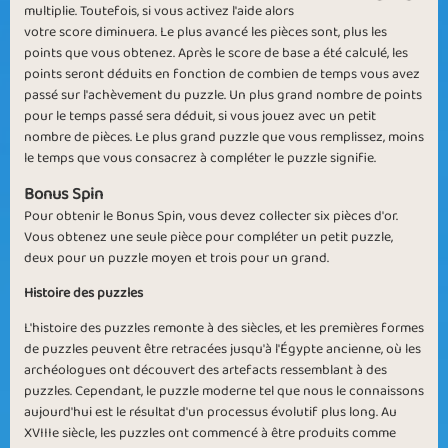
multiplie. Toutefois, si vous activez l'aide alors
votre score diminuera. Le plus avancé les pièces sont, plus les
Rotating Pictures
Large Pieces
points que vous obtenez. Après le score de base a été calculé, les
points seront déduits en fonction de combien de temps vous avez
passé sur l'achèvement du puzzle. Un plus grand nombre de points
pour le temps passé sera déduit, si vous jouez avec un petit
nombre de pièces. Le plus grand puzzle que vous remplissez, moins
le temps que vous consacrez à compléter le puzzle signifie.
Bonus Spin
Look Up
Twinkle Winkle
Pour obtenir le Bonus Spin, vous devez collecter six pièces d'or.
Vous obtenez une seule pièce pour compléter un petit puzzle,
deux pour un puzzle moyen et trois pour un grand.
Histoire des puzzles
L'histoire des puzzles remonte à des siècles, et les premières formes
de puzzles peuvent être retracées jusqu'à l'Égypte ancienne, où les
Reach the Stars
Piece by Piece
archéologues ont découvert des artefacts ressemblant à des
puzzles. Cependant, le puzzle moderne tel que nous le connaissons
aujourd'hui est le résultat d'un processus évolutif plus long. Au
XVIIIe siècle, les puzzles ont commencé à être produits comme