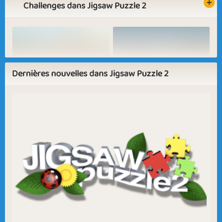
Challenges dans Jigsaw Puzzle 2
Basic
Expert
Jiggly Puzzler
Star Player
Outdoor Activities
Daydreaming
Dernières nouvelles dans Jigsaw Puzzle 2
Sapphire
Emerald
Ruby
Diamond
Last Days of 2025
Ho Ho Ho
In the Fall
Butterflies