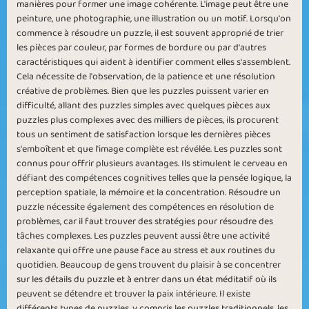
manières pour former une image cohérente. L'image peut être une
peinture, une photographie, une illustration ou un motif. Lorsqu'on
commence à résoudre un puzzle, il est souvent approprié de trier
les pièces par couleur, par formes de bordure ou par d'autres
Jigsaw Star
Spring Puzzle
caractéristiques qui aident à identifier comment elles s'assemblent.
Cela nécessite de l'observation, de la patience et une résolution
créative de problèmes. Bien que les puzzles puissent varier en
difficulté, allant des puzzles simples avec quelques pièces aux
puzzles plus complexes avec des milliers de pièces, ils procurent
tous un sentiment de satisfaction lorsque les dernières pièces
s'emboîtent et que l'image complète est révélée. Les puzzles sont
Puzzle with
Winter Puzzle
connus pour offrir plusieurs avantages. Ils stimulent le cerveau en
Friends
défiant des compétences cognitives telles que la pensée logique, la
perception spatiale, la mémoire et la concentration. Résoudre un
puzzle nécessite également des compétences en résolution de
problèmes, car il faut trouver des stratégies pour résoudre des
tâches complexes. Les puzzles peuvent aussi être une activité
relaxante qui offre une pause face au stress et aux routines du
quotidien. Beaucoup de gens trouvent du plaisir à se concentrer
Small Pieces
Bonus Puzzle
sur les détails du puzzle et à entrer dans un état méditatif où ils
peuvent se détendre et trouver la paix intérieure. Il existe
différents types de puzzles, y compris les puzzles traditionnels, les