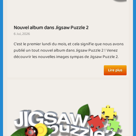
Nouvel album dans Jigsaw Puzzle 2
6 Jui, 2026
C'est le premier lundi du mois, et cela signifie que nous avons
Hera
Shortest Month
publié un tout nouvel album dans Jigsaw Puzzle 2 ! Venez
découvrir les nouvelles images sympas de Jigsaw Puzzle 2.
Lire plus
Crime Time
Summer Camp