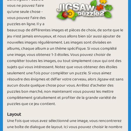
For the holidays
Picture Frames
vous ne pouvez faire
qu'une seule chose -
vous pouvez faire des
puzzles en ligne. Il y a
beaucoup de différentes images et pièces de choix, de sorte que le
jeu n'est jamais ennuyeux, et nous allons bien sûr aussi ajouter de
nouvelles images régulièrement. Les images sont divisées en
albums, chaque album a un thème spécifique. Si vous complété
Broken Pictures
Adding the Pieces
une image, vous obtenez 1-3 étoiles. Vous pouvez choisir de
compléter toutes les images, ou tout simplement ceux qui ont des
sujets qui vous intéressent. Notez que vous obtenez des étoiles
seulement une fois pour compléter un puzzle. Si vous aimez
résoudre des énigmes et défier votre cerveau, alors Jigsaw est sans
aucun doute quelque chose pour vous. Arrêtez d'acheter des
Keeping it
Solving the
puzzles bon marché, non maintenant vous pouvez les mettre
complètement gratuitement et profiter de la grande variété de
Together
Mystery
puzzles que ce jeu contient.
Layout
Une fois que vous avez sélectionné une image, vous rencontrerez
une boîte de dialogue de layout. Ici vous pouvez choisir le nombre