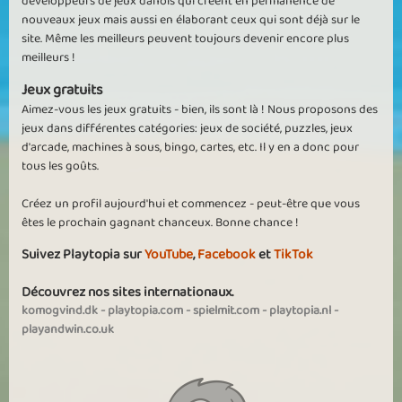
développeurs de jeux danois qui créent en permanence de
nouveaux jeux mais aussi en élaborant ceux qui sont déjà sur le
site. Même les meilleurs peuvent toujours devenir encore plus
meilleurs !
Jeux gratuits
Aimez-vous les jeux gratuits - bien, ils sont là ! Nous proposons des
jeux dans différentes catégories: jeux de société, puzzles, jeux
d'arcade, machines à sous, bingo, cartes, etc. Il y en a donc pour
tous les goûts.
Créez un profil aujourd'hui et commencez - peut-être que vous
êtes le prochain gagnant chanceux. Bonne chance !
Suivez Playtopia sur
YouTube
,
Facebook
et
TikTok
Découvrez nos sites internationaux.
komogvind.dk
-
playtopia.com
-
spielmit.com
-
playtopia.nl
-
playandwin.co.uk