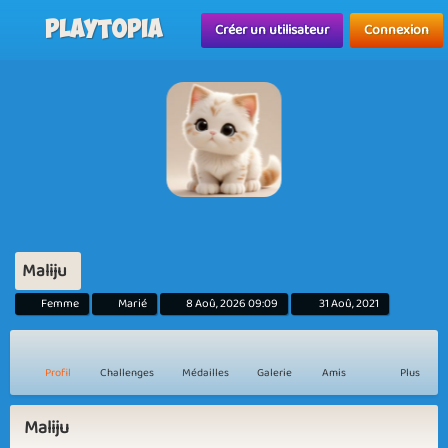
Playtopia
Créer un utilisateur
Connexion
Maliju
Femme
Marié
8 Aoû, 2026 09:09
31 Aoû, 2021
Profil
Challenges
Médailles
Galerie
Amis
Plus
Maliju