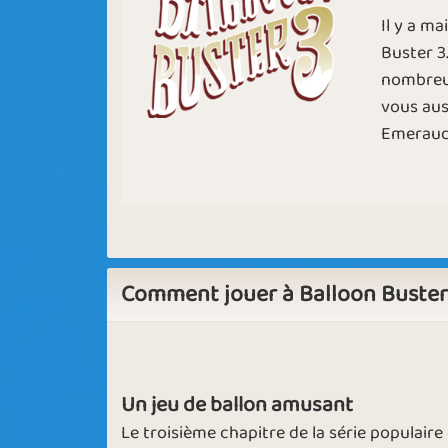
Il y a m
Sapphire
Emerald
Buster 3
nombreus
vous aus
Big on Words
Sagittarius
Emeraude
Hot Mess
Pop It
Comment jouer à Balloon Buster
November Rain
Autumn Bree
Un jeu de ballon amusant
Le troisième chapitre de la série populaire