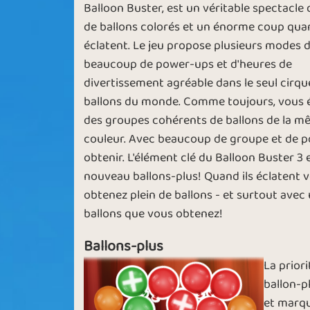
Balloon Buster, est un véritable spectacle 
de ballons colorés et un énorme coup quan
éclatent. Le jeu propose plusieurs modes d
End of the
Half Way The
beaucoup de power-ups et d'heures de
Tunnel
divertissement agréable dans le seul cirqu
ballons du monde. Comme toujours, vous 
des groupes cohérents de ballons de la 
couleur. Avec beaucoup de groupe et de p
Hot Air
For the holida
obtenir. L'élément clé du Balloon Buster 3 e
nouveau ballons-plus! Quand ils éclatent 
obtenez plein de ballons - et surtout avec
ballons que vous obtenez!
Busting the
Ballons-plus
Uplifting Mo
Buster
La prior
ballon-pl
et marq