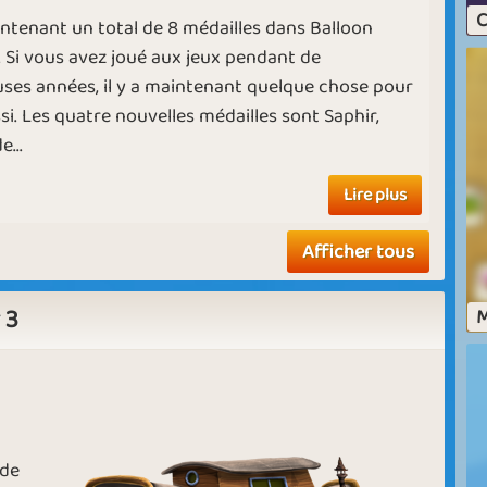
M
C
aintenant un total de 8 médailles dans Balloon
Ruby
Diamond
. Si vous avez joué aux jeux pendant de
S
es années, il y a maintenant quelque chose pour
b
si. Les quatre nouvelles médailles sont Saphir,
Pisces
Spa Relax
j
...
cl
Lire plus
s
j
Afficher tous
Frozen Balloons
Christmas Fun
 3
M
ze
Holiday Mood
Summer Delight
 de