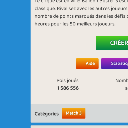
Le cirque est en ville! Balloon Buster 3 es
classique. Rivalisez avec les autres joueurs
nombre de points marqués dans les défis du 
heures pour les 50 meilleurs joueurs.
CRÉER
Aide
Statisti
Fois joués
Nombr
1 586 556
a
Match 3
Catégories