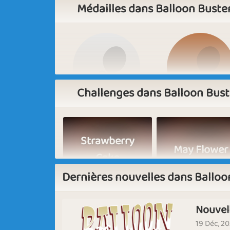
Médailles dans Balloon Buste
Challenges dans Balloon Bust
Basic
Expert
Strawberry
May Flower
Cake
Dernières nouvelles dans Balloo
Nouvell
Flowers
Winter Holid
19 Déc, 2