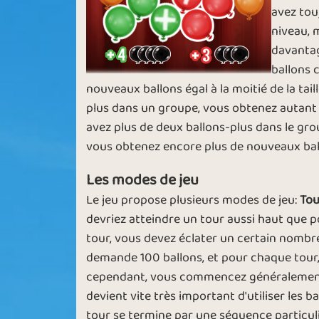
avez tou
niveau, 
Master Popper
Dot Dot Das
davantag
ballons 
nouveaux ballons égal à la moitié de la tail
plus dans un groupe, vous obtenez autant 
avez plus de deux ballons-plus dans le grou
Busting Bubbles
Mellow Yello
vous obtenez encore plus de nouveaux bal
Les modes de jeu
Le jeu propose plusieurs modes de jeu:
Tou
devriez atteindre un tour aussi haut que 
Yellow Fever
Green Polic
tour, vous devez éclater un certain nombr
demande 100 ballons, et pour chaque tour,
cependant, vous commencez généralement to
devient vite très important d'utiliser les 
tour se termine par une séquence particuli