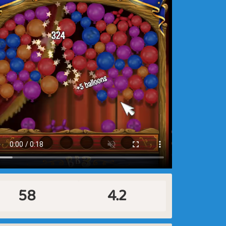
58
4.2