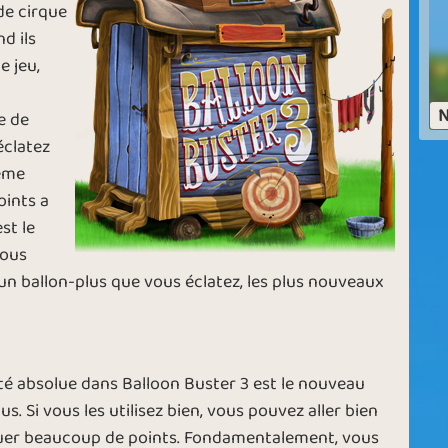
de cirque
d ils
e jeu,
A New
re
Still Snowing?
Beginning
N
e de
éclatez
même
oints a
Autumn
ys
Boom!
st le
Balloons
vous
 un ballon-plus que vous éclatez, les plus nouveaux
od
Airy Feeling
Rainy Days
ité absolue dans Balloon Buster 3 est le nouveau
us. Si vous les utilisez bien, vous pouvez aller bien
uer beaucoup de points. Fondamentalement, vous