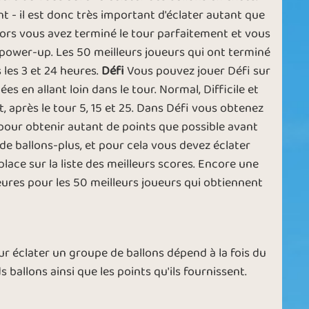
Plenty of
n
Flying Objects
t - il est donc très important d'éclater autant que
Tokens
 alors vous avez terminé le tour parfaitement et vous
 power-up. Les 50 meilleurs joueurs qui ont terminé
les 3 et 24 heures.
Défi
Vous pouvez jouer Défi sur
ées en allant loin dans le tour. Normal, Difficile et
New Year
, après le tour 5, 15 et 25. Dans Défi vous obtenez
er
Crazy Balloons
Balloon
 pour obtenir autant de points que possible avant
 de ballons-plus, et pour cela vous devez éclater
lace sur la liste des meilleurs scores. Encore une
4 heures pour les 50 meilleurs joueurs qui obtiennent
Strike the
The Balloon
ns
Balloons
Show
 éclater un groupe de ballons dépend à la fois du
ds ballons ainsi que les points qu'ils fournissent.
r
Boom
Balloon Bonus