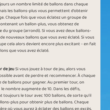
jours un nombre limité de ballons dans chaque
mais les ballons-plus vous permettent d'obtenir
h
Hallow Balloon
Seeing Red
e. Chaque fois que vous éclatez un groupe de
contenant un ballon-plus, vous obtenez de
le du groupe (arrondi). Si vous avez deux ballons-
de nouveaux ballons que vous avez éclaté. Si vous
pe cela alors devient encore plus excitant - en fait
w
Blue Moon
Airy Feeling
lons que vous avez éclaté.
r de jeu
Si vous jouez à tour de jeu, alors vous
possible avant de perdre et recommencer. À chaque
y
Blue Dream
Red Delight
e de ballons pour gagner. Au premier tour, on
 le nombre augmente de 10. Dans les défis,
ujours le tour avec 100 ballons, de sorte qu'il
ballons-plus pour obtenir plus de ballons. Chaque
ère où vous aurez à éclater des ballons en excès.