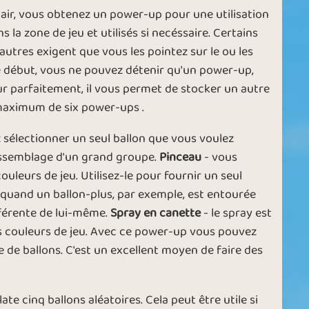
lair, vous obtenez un power-up pour une utilisation
 la zone de jeu et utilisés si necéssaire. Certains
utres exigent que vous les pointez sur le ou les
le début, vous ne pouvez détenir qu'un power-up,
on
Round Balloons
Balloon Circus
r parfaitement, il vous permet de stocker un autre
maximum de six power-ups .
sélectionner un seul ballon que vous voulez
l'assemblage d'un grand groupe.
Pinceau
- vous
uleurs de jeu. Utilisez-le pour fournir un seul
Balloon Spinner
 quand un ballon-plus, par exemple, est entourée
fférente de lui-même.
Spray en canette
- le spray est
s couleurs de jeu. Avec ce power-up vous pouvez
 de ballons. C'est un excellent moyen de faire des
ate cinq ballons aléatoires. Cela peut être utile si