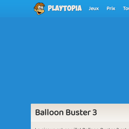
Jeux
Prix
To
Playtopia
Balloon Buster 3