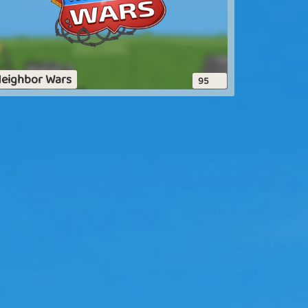
eighbor Wars
95