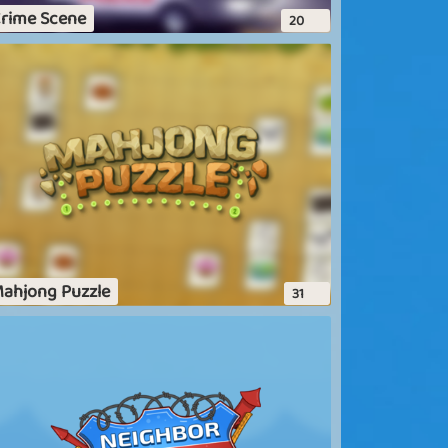
AGNIFIQUE JEUX
rime Scene
20
siap59
alloon buster 3
eu hyper prenant de nombreux gains à la
ef faites nous + de jeu comme celui là, ca
erait super encore merci playtopia pour ce
eu
Afficher plus
ahjong Puzzle
31