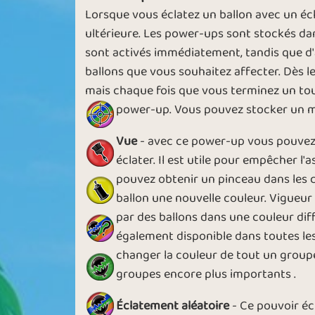
Lorsque vous éclatez un ballon avec un éc
ultérieure. Les power-ups sont stockés dans
sont activés immédiatement, tandis que d'a
ballons que vous souhaitez affecter. Dès 
1000 Balloons
Groupie Ballo
mais chaque fois que vous terminez un tou
power-up. Vous pouvez stocker un 
Vue
- avec ce power-up vous pouvez 
éclater. Il est utile pour empêcher 
pouvez obtenir un pinceau dans les co
Blow Up
Blue Velvet
ballon une nouvelle couleur. Vigueur
par des ballons dans une couleur di
également disponible dans toutes le
changer la couleur de tout un groupe
groupes encore plus importants .
Éclatement aléatoire
- Ce pouvoir écl