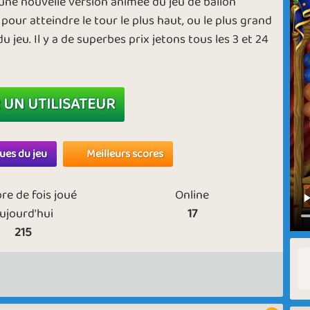
t une nouvelle version animée du jeu de ballon
 pour atteindre le tour le plus haut, ou le plus grand
jeu. Il y a de superbes prix jetons tous les 3 et 24
 UN UTILISATEUR
ques du jeu
Meilleurs scores
e de fois joué
Online
ujourd'hui
17
215