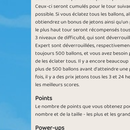
Spin the Balloon
Light Balloo
Ceux-ci seront cumulés pour le tour suivan
possible. Si vous éclatez tous les ballons,
obtiendrez un bonus de jetons ainsi qu'un
le plus haut tour seront récompensés tous 
3 niveaux de difficulté, qui sont déverrouill
Expert sont déverrouillées, respectivement
Hard Points
Wealthy Bust
toujours 500 ballons, et vous avez besoin
de les éclater tous. Il y a encore beaucoup
plus de 500 ballons avant d'atteindre une p
fois, il y a des prix jetons tous les 3 et 2
Christmas
les meilleurs scores.
Tough Balloo
Buster
Points
Le nombre de points que vous obtenez pour
nombre et de la taille - les plus et les gran
50 Balloons
Up In The Ai
Power-ups