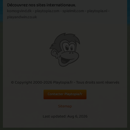
Découvrez nos sites internationaux.
komogvind.dk
-
playtopia.com
-
spielmit.com
-
playtopia.nl
-
playandwin.co.uk
Amicable Pictures
Multiple Colours
Rational Colours
21 Friends
© Copyright 2000-2026 Playtopia.fr - Tous droits sont réservés
Contacter Playtopia.fr
Sitemap
Last updated: Aug 6, 2026
Logical Levels
A True Challenge