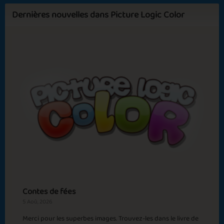
Indian Summer
Icecream Deluxe
Dernières nouvelles dans Picture Logic Color
Sapphire
Emerald
Ruby
Diamond
Bonfire at the
Sunsets
Beach
Christmas
Megadog 2
Pudding
Contes de fées
5 Aoû, 2026
Merci pour les superbes images. Trouvez-les dans le livre de