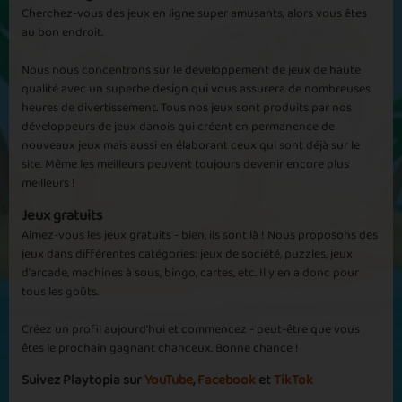
Cherchez-vous des jeux en ligne super amusants, alors vous êtes
au bon endroit.
Afficher plus
Nous nous concentrons sur le développement de jeux de haute
Logic X
Logically Rich
qualité avec un superbe design qui vous assurera de nombreuses
heures de divertissement. Tous nos jeux sont produits par nos
développeurs de jeux danois qui créent en permanence de
nouveaux jeux mais aussi en élaborant ceux qui sont déjà sur le
site. Même les meilleurs peuvent toujours devenir encore plus
meilleurs !
Money in the
Jeux gratuits
Hand in Hand
Pocket
Aimez-vous les jeux gratuits - bien, ils sont là ! Nous proposons des
jeux dans différentes catégories: jeux de société, puzzles, jeux
d'arcade, machines à sous, bingo, cartes, etc. Il y en a donc pour
tous les goûts.
Créez un profil aujourd'hui et commencez - peut-être que vous
êtes le prochain gagnant chanceux. Bonne chance !
Winning Picture
Normal Life
Suivez Playtopia sur
YouTube
,
Facebook
et
TikTok