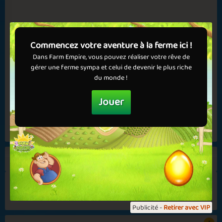
✅ Avantages dans les jeux
Cold Season
Missing You
✅ Pas de publicités
Vacances d’été
💝 Obtenez VIP maintenant !
22 Jui, 2026
Commencez votre aventure à la ferme ici !
Merci pour les superbes images. Trouvez-les dans le livre de
Dans Farm Empire, vous pouvez réaliser votre rêve de
cette semaine! La tâche de cette semaine est de créer des
gérer une ferme sympa et celui de devenir le plus riche
images de “Boissons froides”. S'il vous plaît, créez vos images.
du monde !
Nous avons hâte de les voir! N'oubliez pas...
Figure It Out
Winter Games
Jouer
Lire plus
Afficher tous
Autumn Delight
Summer Vibes
389
4.5
Publicité -
Retirer avec VIP