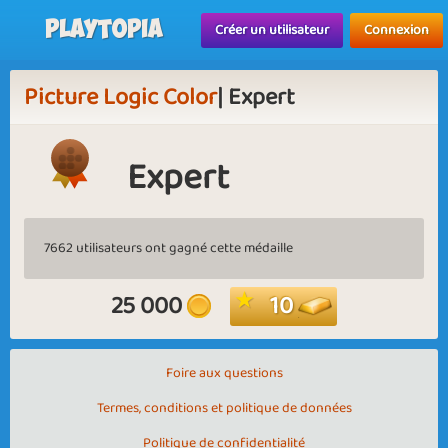
Playtopia
Créer un utilisateur
Connexion
Picture Logic Color
| Expert
Expert
7662 utilisateurs ont gagné cette médaille
25 000
10
Foire aux questions
Termes, conditions et politique de données
Politique de confidentialité