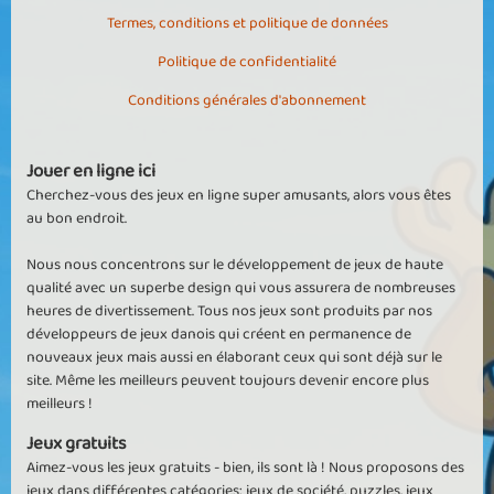
Termes, conditions et politique de données
Politique de confidentialité
Conditions générales d'abonnement
Jouer en ligne ici
Cherchez-vous des jeux en ligne super amusants, alors vous êtes
au bon endroit.
Nous nous concentrons sur le développement de jeux de haute
qualité avec un superbe design qui vous assurera de nombreuses
heures de divertissement. Tous nos jeux sont produits par nos
développeurs de jeux danois qui créent en permanence de
nouveaux jeux mais aussi en élaborant ceux qui sont déjà sur le
site. Même les meilleurs peuvent toujours devenir encore plus
meilleurs !
Jeux gratuits
Aimez-vous les jeux gratuits - bien, ils sont là ! Nous proposons des
jeux dans différentes catégories: jeux de société, puzzles, jeux