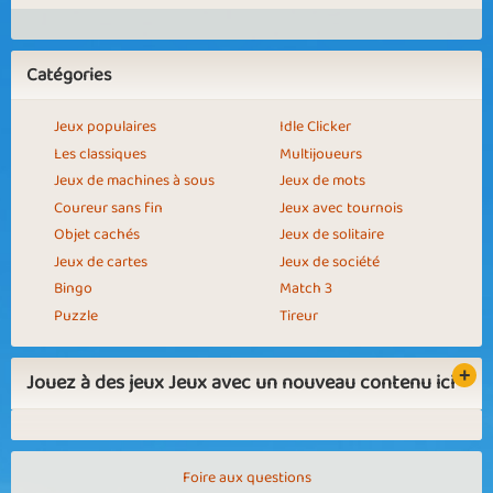
Catégories
Jeux populaires
Idle Clicker
Les classiques
Multijoueurs
Jeux de machines à sous
Jeux de mots
Coureur sans fin
Jeux avec tournois
Objet cachés
Jeux de solitaire
Jeux de cartes
Jeux de société
Bingo
Match 3
Puzzle
Tireur
Jouez à des jeux Jeux avec un nouveau contenu ici
Foire aux questions