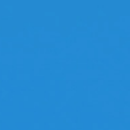
 jeu génial!!! de quoi mettre les nerfs à
'épreuve avec le chronomètre, mais
llement bien de faire travailler sa
émoire!!!!!
olyglotte69
e jeu en diverses langues
iche idée!!! J'apprécie beaucoup.
Afficher plus