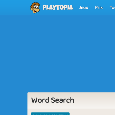
Jeux
Prix
To
Playtopia
Word Search