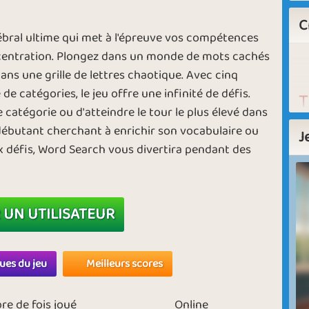
C
ébral ultime qui met à l'épreuve vos compétences
centration. Plongez dans un monde de mots cachés
ans une grille de lettres chaotique. Avec cinq
de catégories, le jeu offre une infinité de défis.
T
 catégorie ou d'atteindre le tour le plus élevé dans
g
 débutant cherchant à enrichir son vocabulaire ou
J
S
 défis, Word Search vous divertira pendant des
es
qu
f
 UN UTILISATEUR
w
m
mo
ques du jeu
Meilleurs scores
ré
me
e de fois joué
Online