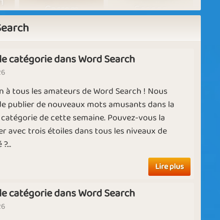
n
Un
Carrom
Season
l
Search
te
m
le catégorie dans Word Search
Sweet Cocio
es
Remembrance
26
P
1961
n à tous les amateurs de Word Search ! Nous
L
Ruby
Diamond
e publier de nouveaux mots amusants dans la
R
 catégorie de cette semaine. Pouvez-vous la
r avec trois étoiles dans tous les niveaux de
ds
?...
Lire plus
le catégorie dans Word Search
26