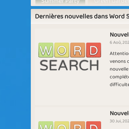
Summer Party
Green Garde
Dernières nouvelles dans Word 
Nouvel
Up the Hill
Blooming Tre
6 Aoû, 20
Attentio
Sapphire
Emerald
venons d
nouvelle
compléte
Big on Words
Lost for Wor
difficulté 
Nouvel
30 Jui, 20