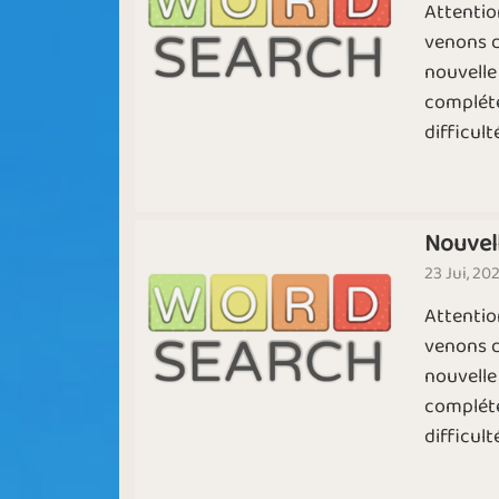
Attentio
venons d
nouvelle
compléte
difficulté 
Nouvel
23 Jui, 20
Attentio
venons d
nouvelle
compléte
difficulté 