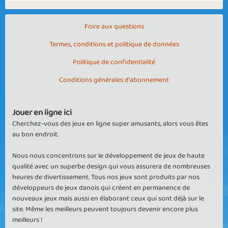
Foire aux questions
Termes, conditions et politique de données
Politique de confidentialité
Conditions générales d'abonnement
Jouer en ligne ici
Cherchez-vous des jeux en ligne super amusants, alors vous êtes
au bon endroit.
Nous nous concentrons sur le développement de jeux de haute
qualité avec un superbe design qui vous assurera de nombreuses
heures de divertissement. Tous nos jeux sont produits par nos
développeurs de jeux danois qui créent en permanence de
nouveaux jeux mais aussi en élaborant ceux qui sont déjà sur le
site. Même les meilleurs peuvent toujours devenir encore plus
meilleurs !