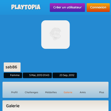
Playtopia
Créer un utilisateur
Connexion
sab86
Femme
5 Mai, 2013 01:43
23 Sep, 2012
Profil
Challenges
Médailles
Galerie
Amis
Plus
Galerie