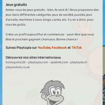
Jeux gratuits
Aimez-vous les jeux gratuits - bien, ils sont là ! Nous proposons des
jeux dans différentes catégories: jeux de société, puzzles, jeux
d'arcade, machines à sous, bingo, cartes, etc. Il y en a donc pour
tous les goûts.
Créez un profil aujourd'hui et commencez - peut-être que vous
êtes le prochain gagnant chanceux. Bonne chance !
Suivez Playtopia sur
YouTube
,
Facebook
et
TikTok
Découvrez nos sites internationaux.
komogvind.dk
-
playtopia.com
-
spielmit.com
-
playtopia.nl
-
playandwin.co.uk