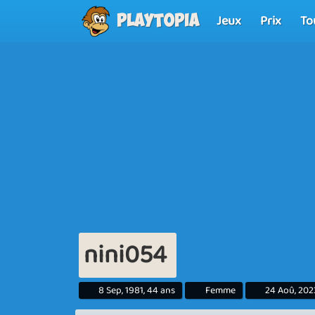
Jeux
Prix
To
Playtopia
nini054
8 Sep, 1981, 44 ans
Femme
24 Aoû, 202