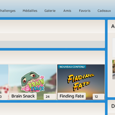
hallenges
Médailles
Galerie
Amis
Favoris
Cadeaux
A
NOUVEAU CONTENU
Brain Snack
Finding Fate
0
24
12
D