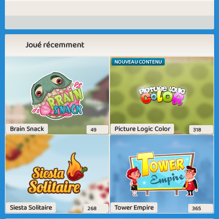
Joué récemment
NOUVEAU CONTENU
Brain Snack
Picture Logic Color
49
318
Siesta Solitaire
Tower Empire
268
365