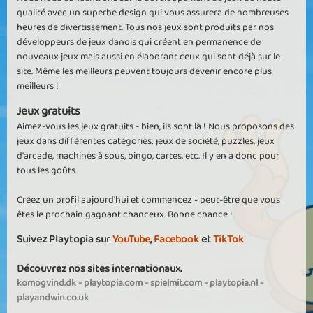
qualité avec un superbe design qui vous assurera de nombreuses
heures de divertissement. Tous nos jeux sont produits par nos
développeurs de jeux danois qui créent en permanence de
nouveaux jeux mais aussi en élaborant ceux qui sont déjà sur le
site. Même les meilleurs peuvent toujours devenir encore plus
meilleurs !
Jeux gratuits
Aimez-vous les jeux gratuits - bien, ils sont là ! Nous proposons des
jeux dans différentes catégories: jeux de société, puzzles, jeux
d'arcade, machines à sous, bingo, cartes, etc. Il y en a donc pour
tous les goûts.
Créez un profil aujourd'hui et commencez - peut-être que vous
êtes le prochain gagnant chanceux. Bonne chance !
Suivez Playtopia sur
YouTube
,
Facebook
et
TikTok
Découvrez nos sites internationaux.
komogvind.dk
-
playtopia.com
-
spielmit.com
-
playtopia.nl
-
playandwin.co.uk