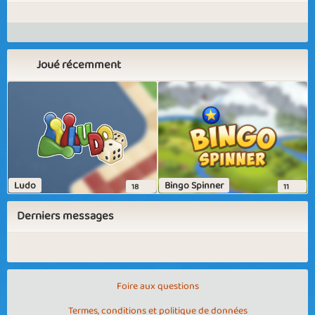
Joué récemment
Ludo
Bingo Spinner
18
11
Derniers messages
Foire aux questions
Termes, conditions et politique de données