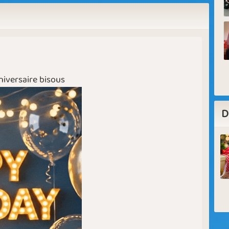
niversaire bisous
D