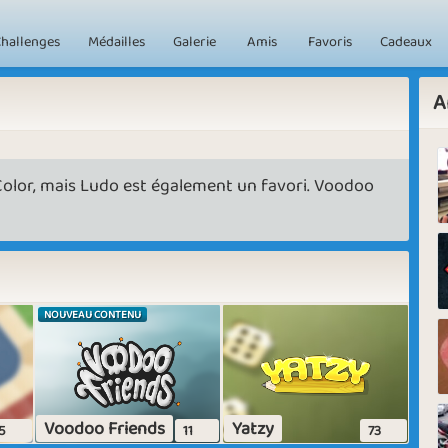
hallenges
Médailles
Galerie
Amis
Favoris
Cadeaux
A
olor, mais Ludo est également un favori. Voodoo
NOUVEAU CONTENU
Voodoo Friends
Yatzy
5
11
73