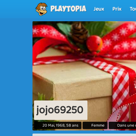
Jeux
Prix
To
Playtopia
jojo69250
20 Mai, 1968, 58 ans
Femme
Dans une r