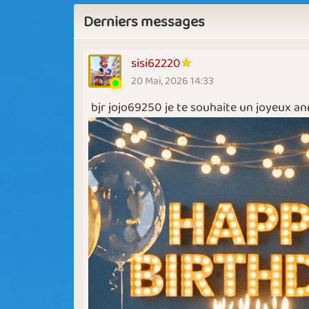
Derniers messages
sisi62220
20 Mai, 2026 14:33
bjr jojo69250 je te souhaite un joyeux an