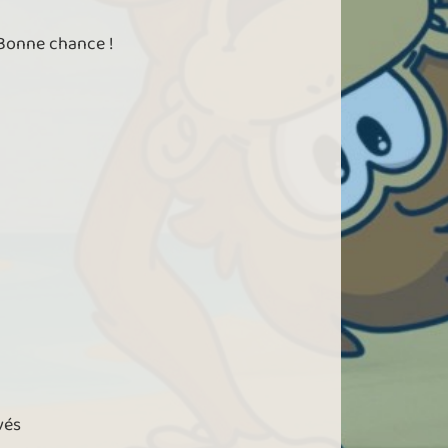
 Bonne chance !
vés