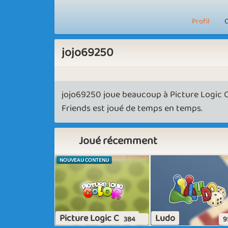
Profil
C
jojo69250
jojo69250 joue beaucoup à Picture Logic C
Friends est joué de temps en temps.
Joué récemment
NOUVEAU CONTENU
Picture Logic Color
Ludo
384
9