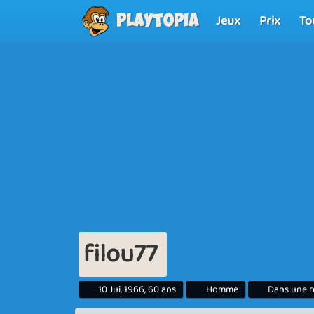
Jeux
Prix
To
Playtopia
filou77
10 Jui, 1966, 60 ans
Homme
Dans une r