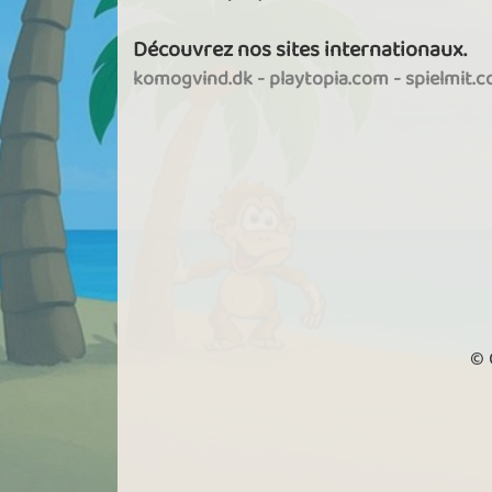
Découvrez nos sites internationaux.
komogvind.dk
-
playtopia.com
-
spielmit.
© 