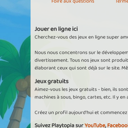
Foire aux questions
Terme
Jouer en ligne ici
Cherchez-vous des jeux en ligne super amu
Nous nous concentrons sur le développeme
divertissement. Tous nos jeux sont produi
élaborant ceux qui sont déjà sur le site. M
Jeux gratuits
Aimez-vous les jeux gratuits - bien, ils son
machines à sous, bingo, cartes, etc. Il y en
Créez un profil aujourd'hui et commencez
Suivez Playtopia sur
YouTube
,
Faceboo