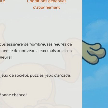
ité
Conditions générales
d'abonnement
vous assurera de nombreuses heures de
manence de nouveaux jeux mais aussi en
leurs !
jeux de société, puzzles, jeux d'arcade,
 Bonne chance !