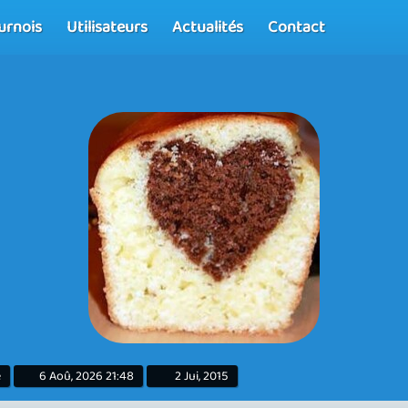
urnois
Utilisateurs
Actualités
Contact
e
6 Aoû, 2026 21:48
2 Jui, 2015