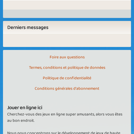
Derniers messages
Foire aux questions
Termes, conditions et politique de données
Politique de confidentialité
Conditions générales d'abonnement
Jouer en ligne ici
Cherchez-vous des jeux en ligne super amusants, alors vous êtes
au bon endroit.
Nous nous concentrons sur le développement de jeux de haute