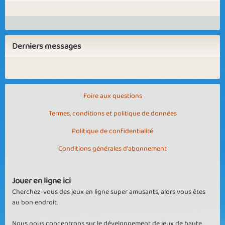
Derniers messages
Foire aux questions
Termes, conditions et politique de données
Politique de confidentialité
Conditions générales d'abonnement
Jouer en ligne ici
Cherchez-vous des jeux en ligne super amusants, alors vous êtes
au bon endroit.
Nous nous concentrons sur le développement de jeux de haute