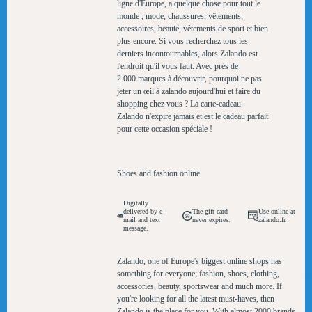
ligne d'Europe, a quelque chose pour tout le
monde ; mode, chaussures, vêtements,
accessoires, beauté, vêtements de sport et bien
plus encore. Si vous recherchez tous les
derniers incontournables, alors Zalando est
l'endroit qu'il vous faut. Avec près de
2 000 marques à découvrir, pourquoi ne pas
jeter un œil à zalando aujourd'hui et faire du
shopping chez vous ? La carte-cadeau
Zalando n'expire jamais et est le cadeau parfait
pour cette occasion spéciale !
Shoes and fashion online
Digitally
delivered by e-
The gift card
Use online at
mail and text
never expires.
zalando.fr.
message.
Zalando, one of Europe's biggest online shops has
something for everyone; fashion, shoes, clothing,
accessories, beauty, sportswear and much more. If
you're looking for all the latest must-haves, then
Zalando is the place for you. With almost 2000 brands