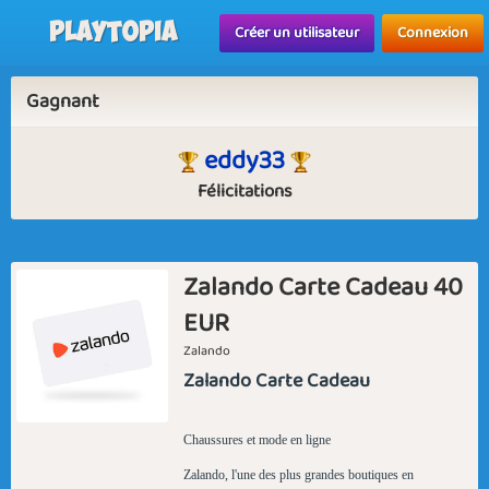
Playtopia
Créer un utilisateur
Connexion
Gagnant
eddy33
Félicitations
Zalando Carte Cadeau 40
EUR
Zalando
Zalando Carte Cadeau
Chaussures et mode en ligne
Zalando, l'une des plus grandes boutiques en