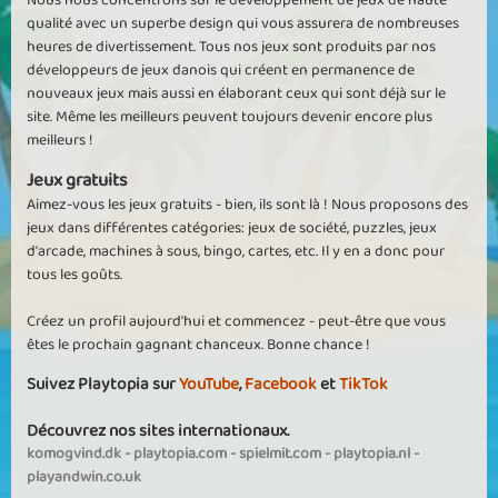
qualité avec un superbe design qui vous assurera de nombreuses
heures de divertissement. Tous nos jeux sont produits par nos
développeurs de jeux danois qui créent en permanence de
nouveaux jeux mais aussi en élaborant ceux qui sont déjà sur le
site. Même les meilleurs peuvent toujours devenir encore plus
meilleurs !
Jeux gratuits
Aimez-vous les jeux gratuits - bien, ils sont là ! Nous proposons des
jeux dans différentes catégories: jeux de société, puzzles, jeux
d'arcade, machines à sous, bingo, cartes, etc. Il y en a donc pour
tous les goûts.
Créez un profil aujourd'hui et commencez - peut-être que vous
êtes le prochain gagnant chanceux. Bonne chance !
Suivez Playtopia sur
YouTube
,
Facebook
et
TikTok
Découvrez nos sites internationaux.
komogvind.dk
-
playtopia.com
-
spielmit.com
-
playtopia.nl
-
playandwin.co.uk