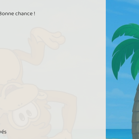
 Bonne chance !
vés