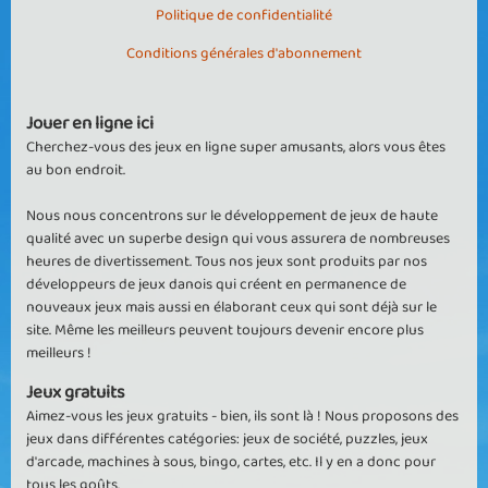
Politique de confidentialité
Conditions générales d'abonnement
Jouer en ligne ici
Cherchez-vous des jeux en ligne super amusants, alors vous êtes
au bon endroit.
Nous nous concentrons sur le développement de jeux de haute
qualité avec un superbe design qui vous assurera de nombreuses
heures de divertissement. Tous nos jeux sont produits par nos
développeurs de jeux danois qui créent en permanence de
nouveaux jeux mais aussi en élaborant ceux qui sont déjà sur le
site. Même les meilleurs peuvent toujours devenir encore plus
meilleurs !
Jeux gratuits
Aimez-vous les jeux gratuits - bien, ils sont là ! Nous proposons des
jeux dans différentes catégories: jeux de société, puzzles, jeux
d'arcade, machines à sous, bingo, cartes, etc. Il y en a donc pour
tous les goûts.