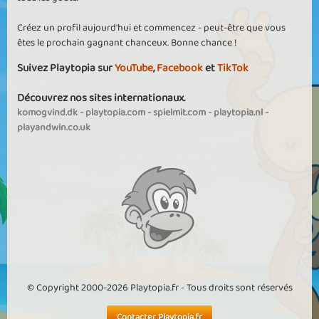
Créez un profil aujourd'hui et commencez - peut-être que vous
êtes le prochain gagnant chanceux. Bonne chance !
Suivez Playtopia sur
YouTube
,
Facebook
et
TikTok
Découvrez nos sites internationaux.
komogvind.dk
-
playtopia.com
-
spielmit.com
-
playtopia.nl
-
playandwin.co.uk
© Copyright 2000-2026 Playtopia.fr - Tous droits sont réservés
Contacter Playtopia.fr