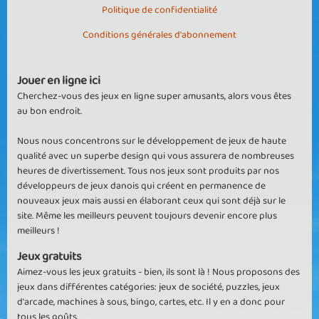
Politique de confidentialité
Conditions générales d'abonnement
Jouer en ligne ici
Cherchez-vous des jeux en ligne super amusants, alors vous êtes
au bon endroit.
Nous nous concentrons sur le développement de jeux de haute
qualité avec un superbe design qui vous assurera de nombreuses
heures de divertissement. Tous nos jeux sont produits par nos
développeurs de jeux danois qui créent en permanence de
nouveaux jeux mais aussi en élaborant ceux qui sont déjà sur le
site. Même les meilleurs peuvent toujours devenir encore plus
meilleurs !
Jeux gratuits
Aimez-vous les jeux gratuits - bien, ils sont là ! Nous proposons des
jeux dans différentes catégories: jeux de société, puzzles, jeux
d'arcade, machines à sous, bingo, cartes, etc. Il y en a donc pour
tous les goûts.