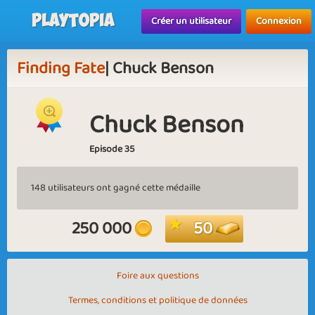
Playtopia
Créer un utilisateur
Connexion
Finding Fate
| Chuck Benson
Chuck Benson
Episode 35
148 utilisateurs ont gagné cette médaille
250 000
50
Foire aux questions
Termes, conditions et politique de données