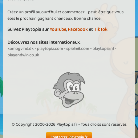
Créez un profil aujourd'hui et commencez - peut-être que vous
êtes le prochain gagnant chanceux. Bonne chance !
Suivez Playtopia sur
YouTube
,
Facebook
et
TikTok
Découvrez nos sites internationaux.
komogvind.dk
-
playtopia.com
-
spielmit.com
-
playtopia.nl
-
playandwin.co.uk
© Copyright 2000-2026 Playtopia.fr - Tous droits sont réservés
Contacter Playtopia.fr