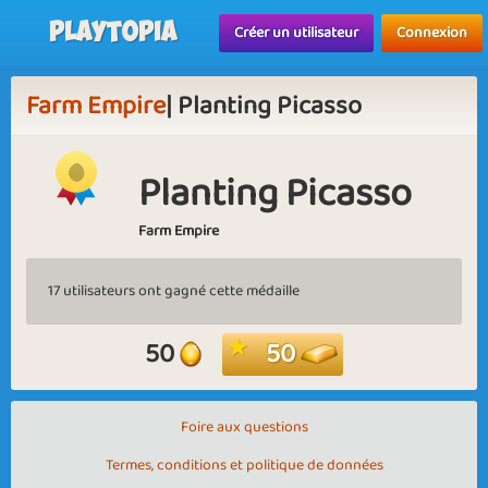
Playtopia
Créer un utilisateur
Connexion
Farm Empire
| Planting Picasso
Planting Picasso
Farm Empire
17 utilisateurs ont gagné cette médaille
50
50
Foire aux questions
Termes, conditions et politique de données