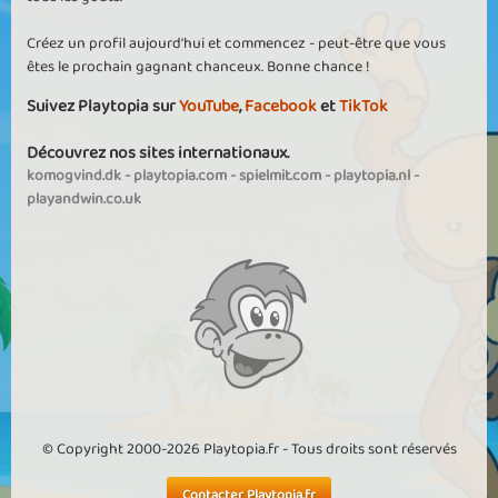
Créez un profil aujourd'hui et commencez - peut-être que vous
êtes le prochain gagnant chanceux. Bonne chance !
Suivez Playtopia sur
YouTube
,
Facebook
et
TikTok
Découvrez nos sites internationaux.
komogvind.dk
-
playtopia.com
-
spielmit.com
-
playtopia.nl
-
playandwin.co.uk
© Copyright 2000-2026 Playtopia.fr - Tous droits sont réservés
Contacter Playtopia.fr