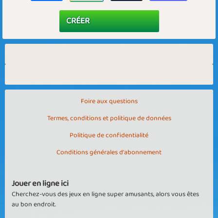
Foire aux questions
Termes, conditions et politique de données
Politique de confidentialité
Conditions générales d'abonnement
Jouer en ligne ici
Cherchez-vous des jeux en ligne super amusants, alors vous êtes
au bon endroit.