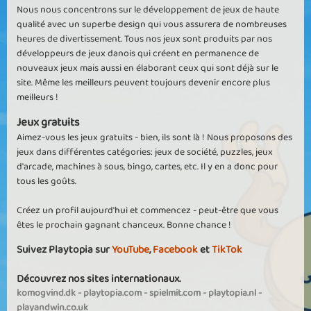
Nous nous concentrons sur le développement de jeux de haute
qualité avec un superbe design qui vous assurera de nombreuses
heures de divertissement. Tous nos jeux sont produits par nos
développeurs de jeux danois qui créent en permanence de
nouveaux jeux mais aussi en élaborant ceux qui sont déjà sur le
site. Même les meilleurs peuvent toujours devenir encore plus
meilleurs !
Jeux gratuits
Aimez-vous les jeux gratuits - bien, ils sont là ! Nous proposons des
jeux dans différentes catégories: jeux de société, puzzles, jeux
d'arcade, machines à sous, bingo, cartes, etc. Il y en a donc pour
tous les goûts.
Créez un profil aujourd'hui et commencez - peut-être que vous
êtes le prochain gagnant chanceux. Bonne chance !
Suivez Playtopia sur
YouTube
,
Facebook
et
TikTok
Découvrez nos sites internationaux.
komogvind.dk
-
playtopia.com
-
spielmit.com
-
playtopia.nl
-
playandwin.co.uk