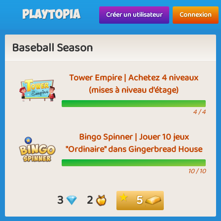
Playtopia
Créer un utilisateur
Connexion
Baseball Season
Tower Empire | Achetez 4 niveaux
(mises à niveau d'étage)
4 / 4
Bingo Spinner | Jouer 10 jeux
"Ordinaire" dans Gingerbread House
10 / 10
3
2
5