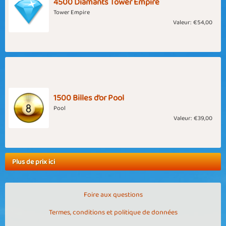
4500 Diamants Tower Empire
Tower Empire
Valeur:
€54,00
1500 Billes d'or Pool
Pool
Valeur:
€39,00
Plus de prix ici
Foire aux questions
Termes, conditions et politique de données