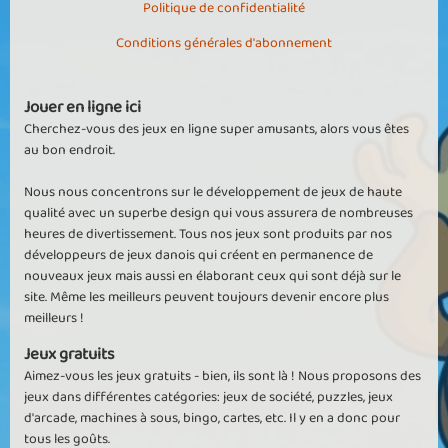
Politique de confidentialité
Conditions générales d'abonnement
Jouer en ligne ici
Cherchez-vous des jeux en ligne super amusants, alors vous êtes
au bon endroit.
Nous nous concentrons sur le développement de jeux de haute
qualité avec un superbe design qui vous assurera de nombreuses
heures de divertissement. Tous nos jeux sont produits par nos
développeurs de jeux danois qui créent en permanence de
nouveaux jeux mais aussi en élaborant ceux qui sont déjà sur le
site. Même les meilleurs peuvent toujours devenir encore plus
meilleurs !
Jeux gratuits
Aimez-vous les jeux gratuits - bien, ils sont là ! Nous proposons des
jeux dans différentes catégories: jeux de société, puzzles, jeux
d'arcade, machines à sous, bingo, cartes, etc. Il y en a donc pour
tous les goûts.