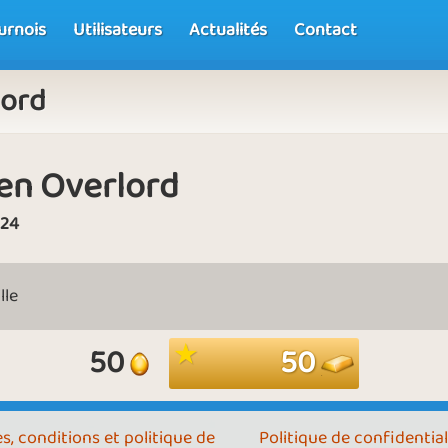
urnois
Utilisateurs
Actualités
Contact
lord
en Overlord
'24
lle
50
50
s, conditions et politique de
Politique de confidential