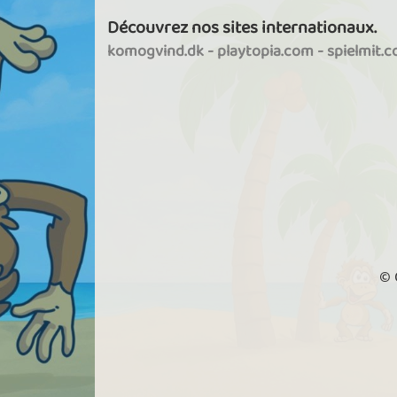
Découvrez nos sites internationaux.
komogvind.dk
-
playtopia.com
-
spielmit.
© 