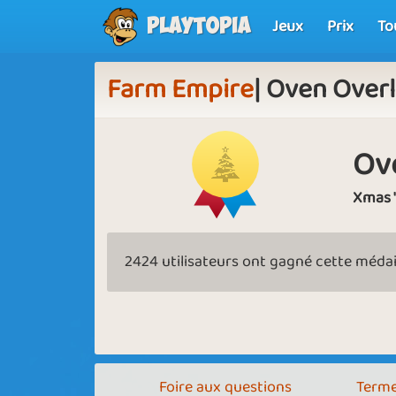
Jeux
Prix
To
Playtopia
Farm Empire
| Oven Over
Ov
Xmas 
2424 utilisateurs ont gagné cette médai
Foire aux questions
Terme