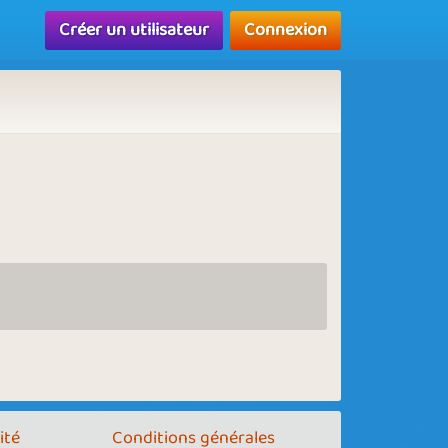
Créer un utilisateur
Connexion
ité
Conditions générales