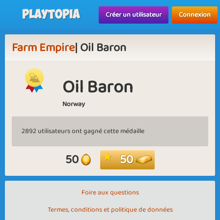
Playtopia
Créer un utilisateur
Connexion
Farm Empire
| Oil Baron
Oil Baron
Norway
2892 utilisateurs ont gagné cette médaille
50
50
Foire aux questions
Termes, conditions et politique de données