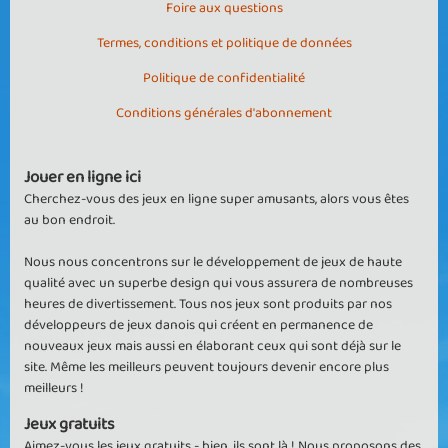
Foire aux questions
Termes, conditions et politique de données
Politique de confidentialité
Conditions générales d'abonnement
Jouer en ligne ici
Cherchez-vous des jeux en ligne super amusants, alors vous êtes
au bon endroit.
Nous nous concentrons sur le développement de jeux de haute
qualité avec un superbe design qui vous assurera de nombreuses
heures de divertissement. Tous nos jeux sont produits par nos
développeurs de jeux danois qui créent en permanence de
nouveaux jeux mais aussi en élaborant ceux qui sont déjà sur le
site. Même les meilleurs peuvent toujours devenir encore plus
meilleurs !
Jeux gratuits
Aimez-vous les jeux gratuits - bien, ils sont là ! Nous proposons des